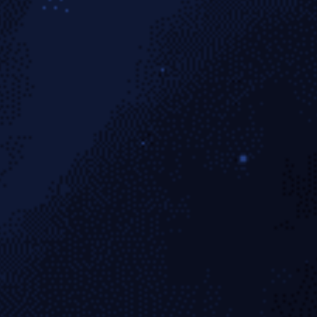
遇。
最终，无论是在集体层面还是个人层面，不断追
章，可以让读者更加深入地理解这个话题，同时
队，在各大赛事中崭露头角，实现他们共同追逐