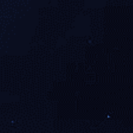
求卓越始终是关键所在。希望通过这篇文
期待着未来看到一个更加成熟和强大的球
的梦想与荣耀！
下一篇：
林葳开场连进四球狂砍十一分创NC