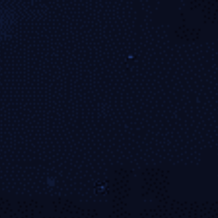
精
物，他的比赛风格、领导...
取
。近日，鲍威尔因其卓越的...
取三
析，焦点集中在科莫主场...
送往
的对决从来都是备受瞩目...